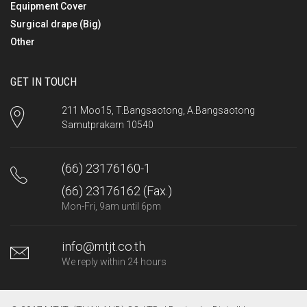
Equipment Cover
Surgical drape (Big)
Other
GET IN TOUCH
211 Moo15, T.Bangsaotong, A.Bangsaotong
Samutprakarn 10540
(66) 23176160-1
(66) 23176162 (Fax.)
Mon-Fri, 9am until 6pm
info@mtjt.co.th
We reply within 24 hours